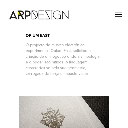
OPIUM EAST
O projecto de música electrónica
experimental, Opium East, solicitou a
criação de um logotipo onde a simbologia
e o poder são nítidos. A linguagem
caracteriza-se pela sua geometria,
carregada de força e impacto visual.