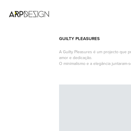
GUILTY PLEASURES
A Guilty Pleasures é um projecto que p
amor e dedicação.
O minimalismo e a elegância juntaram-se